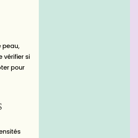
e peau,
vérifier si
pter pour
s
ensités