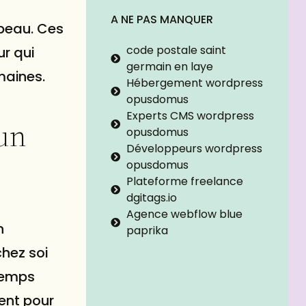
A NE PAS MANQUER
 peau. Ces
code postale saint
ur qui
germain en laye
maines.
Hébergement wordpress
opusdomus
Experts CMS wordpress
’un
opusdomus
Développeurs wordpress
opusdomus
Plateforme freelance
dgitags.io
Agence webflow blue
n
paprika
chez soi
 temps
ment pour