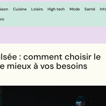
ison
Cuisine
Loisirs
High tech
Mode
Santé
Inf
ico
ulsée : comment choisir le
le mieux à vos besoins