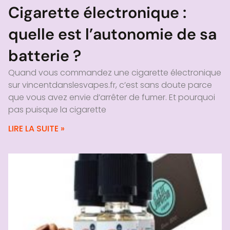
Cigarette électronique :
quelle est l’autonomie de sa
batterie ?
Quand vous commandez une cigarette électronique
sur vincentdanslesvapes.fr, c’est sans doute parce
que vous avez envie d’arrêter de fumer. Et pourquoi
pas puisque la cigarette
LIRE LA SUITE »