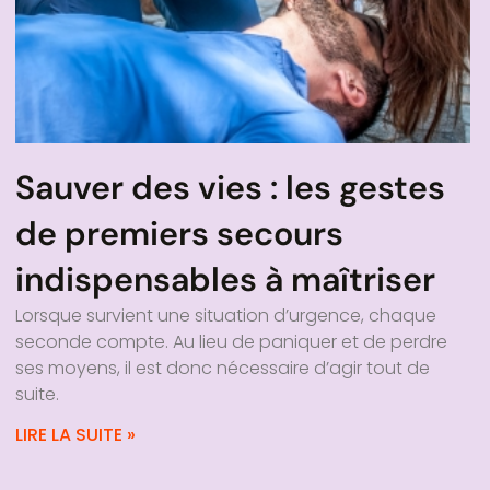
Sauver des vies : les gestes
de premiers secours
indispensables à maîtriser
Lorsque survient une situation d’urgence, chaque
seconde compte. Au lieu de paniquer et de perdre
ses moyens, il est donc nécessaire d’agir tout de
suite.
LIRE LA SUITE »