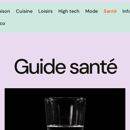
ison
Cuisine
Loisirs
High tech
Mode
Santé
Inf
ico
Guide santé