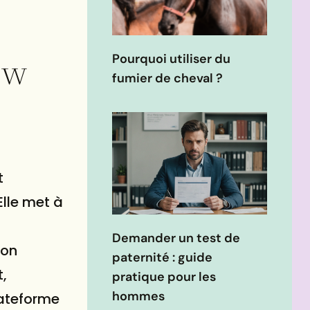
ow
Pourquoi utiliser du
fumier de cheval ?
t
lle met à
Demander un test de
ion
paternité : guide
,
pratique pour les
hommes
lateforme