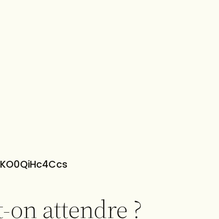
=KO0QiHc4Ccs
t-on attendre ?