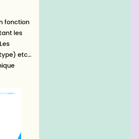
n fonction
tant les
 Les
otype) etc…
hique