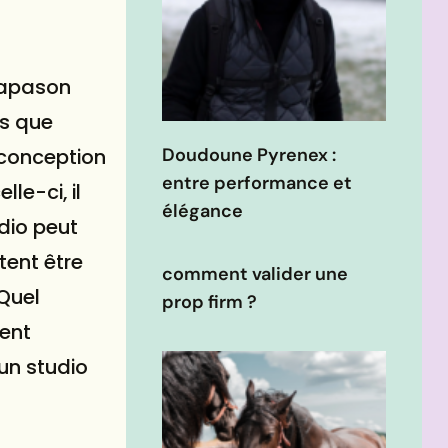
diapason
rs que
a conception
Doudoune Pyrenex :
entre performance et
le-ci, il
élégance
dio peut
tent être
comment valider une
 Quel
prop firm ?
ment
 un studio