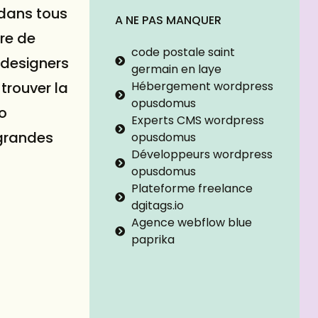
dans tous
A NE PAS MANQUER
ère de
code postale saint
 designers
germain en laye
Hébergement wordpress
trouver la
opusdomus
o
Experts CMS wordpress
 grandes
opusdomus
Développeurs wordpress
opusdomus
Plateforme freelance
dgitags.io
Agence webflow blue
paprika