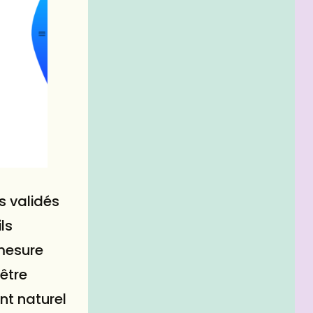
rs validés
ls
 mesure
 être
nt naturel