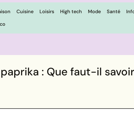
ison
Cuisine
Loisirs
High tech
Mode
Santé
Inf
ico
aprika : Que faut-il savoir