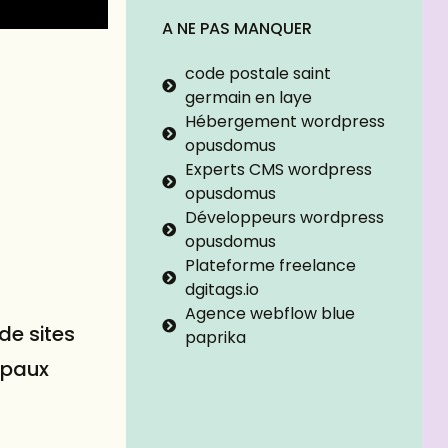
A NE PAS MANQUER
code postale saint
germain en laye
Hébergement wordpress
opusdomus
Experts CMS wordpress
opusdomus
Développeurs wordpress
opusdomus
Plateforme freelance
dgitags.io
Agence webflow blue
de sites
paprika
cipaux