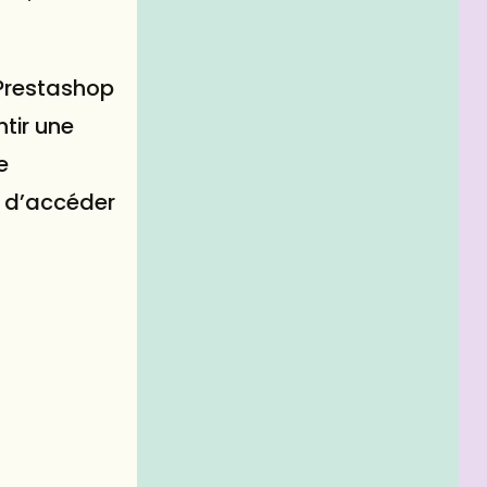
 Prestashop
tir une
e
s d’accéder