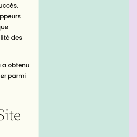
uccès.
oppeurs
que
lité des
i a obtenu
ser parmi
Site