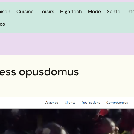
ison
Cuisine
Loisirs
High tech
Mode
Santé
Inf
ico
ess opusdomus