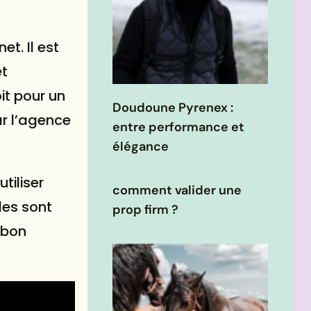
rnet
. Il est
et
it pour un
Doudoune Pyrenex :
r l’agence
entre performance et
élégance
tiliser
comment valider une
les sont
prop firm ?
 bon