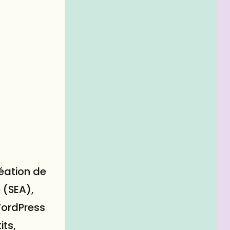
réation de
 (SEA),
WordPress
ts,