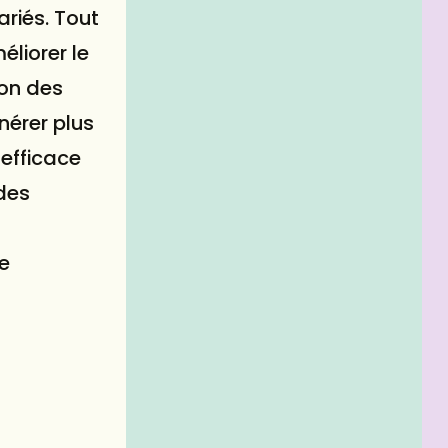
ariés. Tout
éliorer le
ion des
nérer plus
 efficace
 des
ne