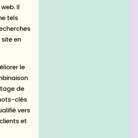
 web. Il
e tels
 recherches
 site en
liorer le
ombinaison
artage de
mots-clés
alifié vers
lients et