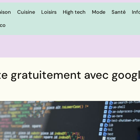
ison
Cuisine
Loisirs
High tech
Mode
Santé
Inf
ico
e gratuitement avec googl