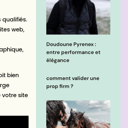
 qualifiés.
ites web,
Doudoune Pyrenex :
aphique,
entre performance et
élégance
oit bien
comment valider une
arge
prop firm ?
votre site