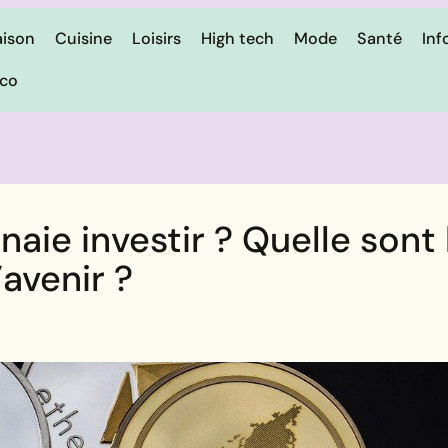
ison
Cuisine
Loisirs
High tech
Mode
Santé
Inf
ico
aie investir ? Quelle sont 
avenir ?