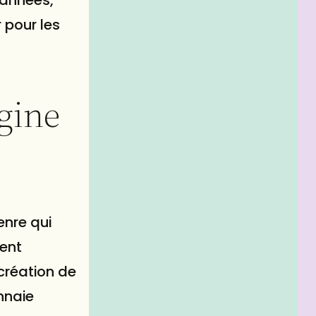
 pour les
gine
enre qui
ment
 création de
nnaie