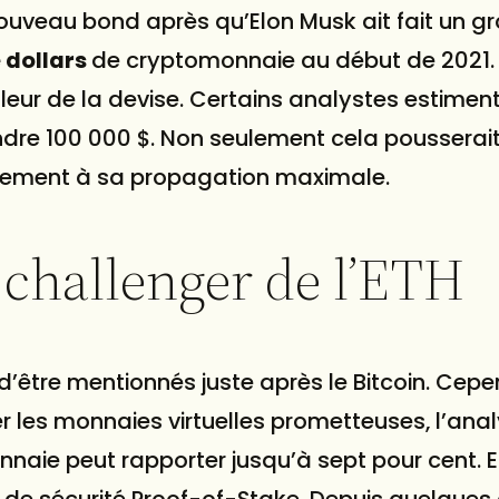
ouveau bond après qu’Elon Musk ait fait un gr
e dollars
de cryptomonnaie au début de 2021.
ur de la devise. Certains analystes estiment
indre 100 000 $. Non seulement cela pousserait
également à sa propagation maximale.
challenger de l’ETH
 d’être mentionnés juste après le Bitcoin. Cep
er les monnaies virtuelles prometteuses, l’ana
onnaie peut rapporter jusqu’à sept pour cent. El
 de sécurité Proof-of-Stake. Depuis quelques