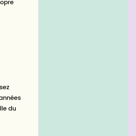
ropre
sez
s années
lle du