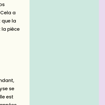
os
 Cela a
 que la
 la pièce
endant,
lyse se
le est
 années,