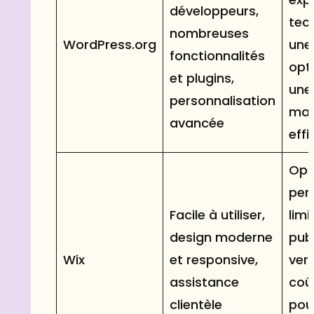
développeurs,
tec
nombreuses
WordPress.org
une
fonctionnalités
opt
et plugins,
une
personnalisation
mai
avancée
eff
Opt
per
Facile à utiliser,
limi
design moderne
publ
Wix
et responsive,
vers
assistance
coû
clientèle
pou