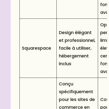
fon
ava
Opt
Design élégant
per
et professionnel,
limi
Squarespace
facile à utiliser,
éle
hébergement
cer
inclus
fon
ava
Conçu
spécifiquement
pour les sites de
Coû
commerce en
pour