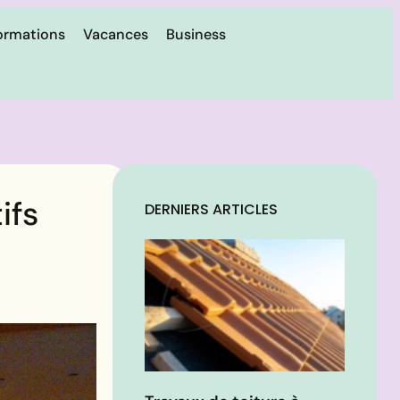
ormations
Vacances
Business
ifs
DERNIERS ARTICLES