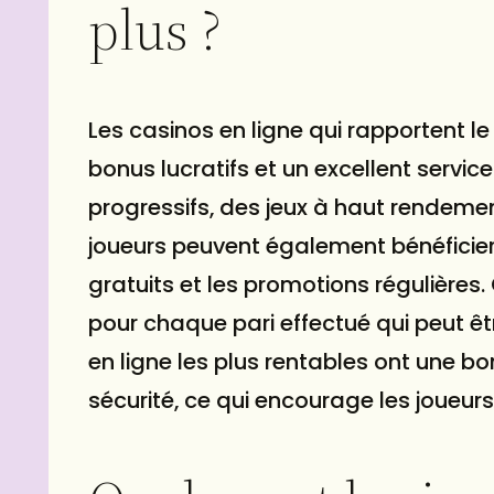
plus ?
Les casinos en ligne qui rapportent le
bonus lucratifs et un excellent servi
progressifs, des jeux à haut rendemen
joueurs peuvent également bénéficier 
gratuits et les promotions régulières.
pour chaque pari effectué qui peut 
en ligne les plus rentables ont une bo
sécurité, ce qui encourage les joueurs 