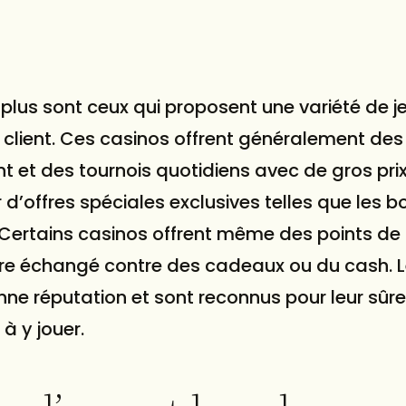
 plus sont ceux qui proposent une variété de j
ce client. Ces casinos offrent généralement de
t et des tournois quotidiens avec de gros prix
d’offres spéciales exclusives telles que les b
 Certains casinos offrent même des points de f
être échangé contre des
cadeaux
ou du cash. 
nne réputation et sont reconnus pour leur sûret
à y jouer.