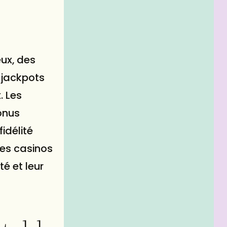
eux, des
s jackpots
. Les
onus
idélité
Les casinos
é et leur