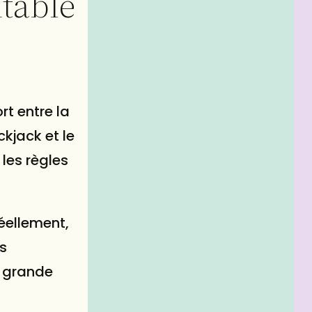
ntable
rt entre la
ckjack
et le
 les règles
éellement,
s
n grande