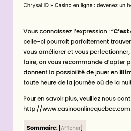
Chrysal ID
»
Casino en ligne : devenez un h
Vous connaissez l’expression : “
C’est
celle-ci pourrait parfaitement trouver
vous améliorer et vous perfectionner
faire, on vous recommande d’opter p
donnent la possibilité de jouer en
ill
toute heure de la journée où de la nuit
Pour en savoir plus, veuillez nous cont
http://www.casinoonlinequebec.com
Sommaire:
[
Afficher
]