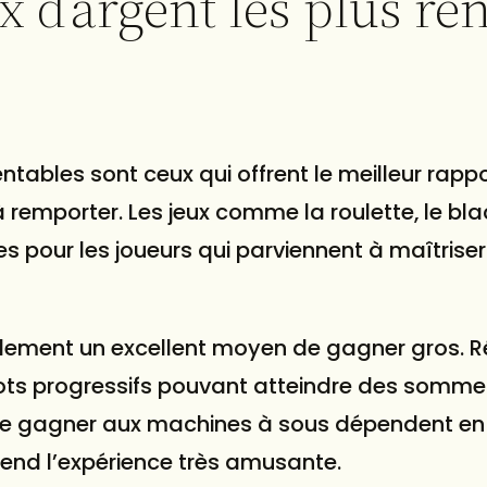
x d’argent les plus re
entables sont ceux qui offrent le meilleur rappo
 remporter. Les jeux comme la roulette, le
bla
s pour les joueurs qui parviennent à maîtriser
lement un excellent moyen de gagner gros. R
pots progressifs pouvant atteindre des somme
 de gagner aux machines à sous dépendent e
 rend l’expérience très amusante.