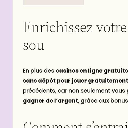
Enrichissez votr
sou
En plus des
casinos en ligne gratuits
sans dépôt pour jouer gratuitemen
précédents, car non seulement vous p
gagner de l’argent
, grâce aux bonus
Comment s’entrai