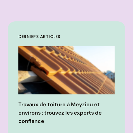
DERNIERS ARTICLES
Travaux de toiture à Meyzieu et
environs : trouvez les experts de
confiance