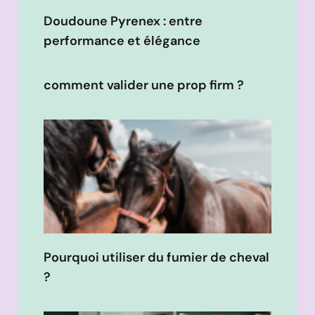
Doudoune Pyrenex : entre
performance et élégance
comment valider une prop firm ?
Pourquoi utiliser du fumier de cheval
?