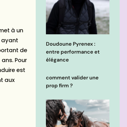
met à un
s ayant
Doudoune Pyrenex :
mportant de
entre performance et
 ans. Pour
élégance
nduire est
comment valider une
nt aux
prop firm ?