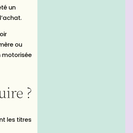
eté un
d’achat.
oir
 mère ou
on motorisée
uire ?
t les titres