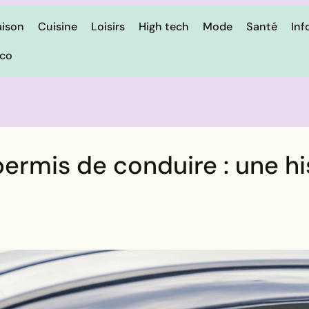
ison
Cuisine
Loisirs
High tech
Mode
Santé
Inf
ico
rmis de conduire : une hi