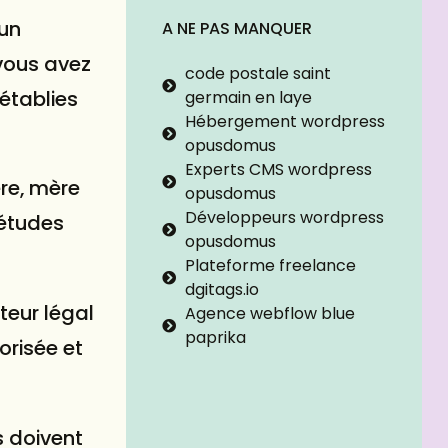
 un
A NE PAS MANQUER
vous avez
code postale saint
 établies
germain en laye
Hébergement wordpress
opusdomus
Experts CMS wordpress
ère, mère
opusdomus
Développeurs wordpress
’études
opusdomus
Plateforme freelance
dgitags.io
teur légal
Agence webflow blue
paprika
orisée et
s doivent