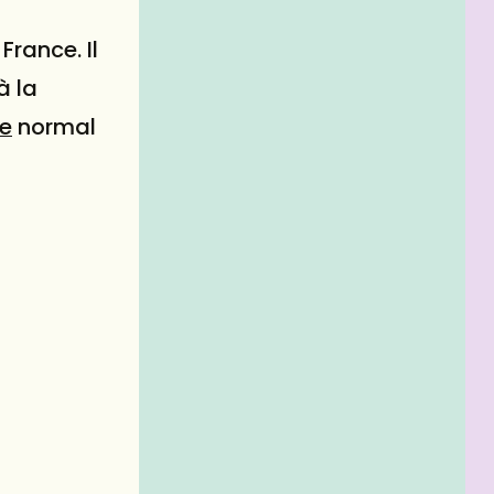
rance. Il
à la
re
normal