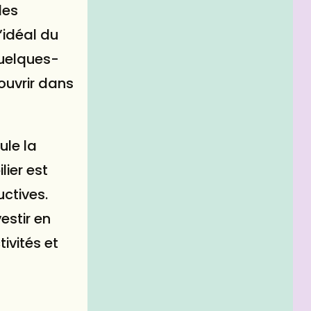
les
’idéal du
quelques-
ouvrir dans
ule la
lier est
ctives.
estir en
ivités et