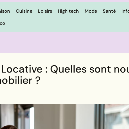
ison
Cuisine
Loisirs
High tech
Mode
Santé
Inf
ico
 Locative : Quelles sont no
obilier ?