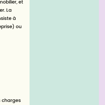
obilier, et
er. La
siste à
eprise) ou
es charges