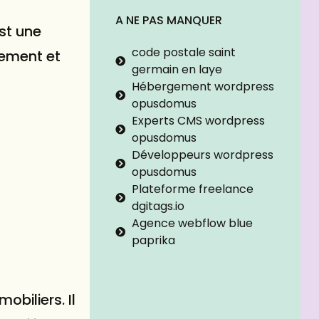
A NE PAS MANQUER
st une
code postale saint
tement et
germain en laye
Hébergement wordpress
opusdomus
Experts CMS wordpress
opusdomus
Développeurs wordpress
opusdomus
Plateforme freelance
dgitags.io
Agence webflow blue
paprika
obiliers. Il