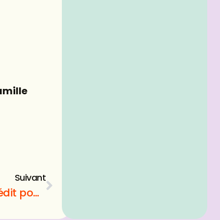
amille
Suivant
Comment utiliser le rachat de crédit pour les particuliers ?