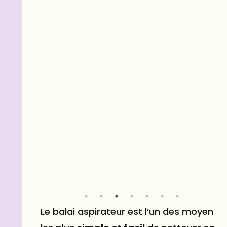
aspiration réglable • Technologie Cyclonic:
Oui • Réglages, commandes et voyants •
Quantité des réglages de vitesse 2>
Le balai aspirateur est l’un des moyen