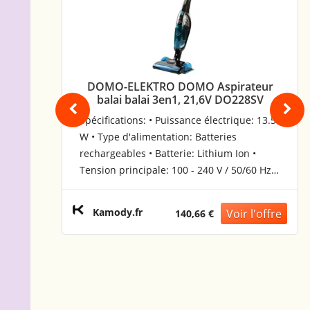
T -
DOMO-ELEKTRO DOMO Aspirateur
que -
balai balai 3en1, 21,6V DO228SV
Spécifications: • Puissance électrique: 13.5
W • Type d'alimentation: Batteries
,
rechargeables • Batterie: Lithium Ion •
ur À
Tension principale: 100 - 240 V / 50/60 Hz •
ge LED
Temps de chargement complet: 6 hrs •
Tension de la batterie: 21.6 V • Autonomie
Kamody.fr
140,66 €
de fonctionnement: 50 min • Collecte des
poussieres: Sans sac • Capacité du
collecteur: 0.5 litres • Mode de nettoyage:
Sec • Type de nettoyant: Balai/a main •
Type d'aspirateur: Usage général •
Caractéristiques particulieres Phare,