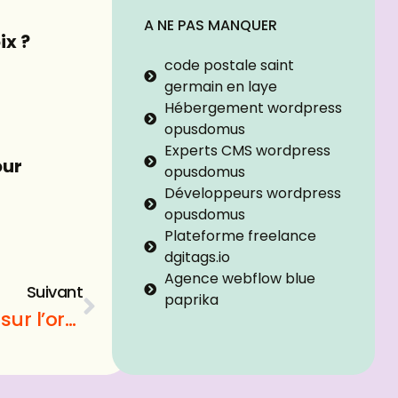
A NE PAS MANQUER
ix ?
code postale saint
germain en laye
Hébergement wordpress
opusdomus
Experts CMS wordpress
our
opusdomus
Développeurs wordpress
opusdomus
Plateforme freelance
dgitags.io
Agence webflow blue
Suivant
paprika
Guide voyage : Que faut-il savoir sur l’organisation de ses vacances ?