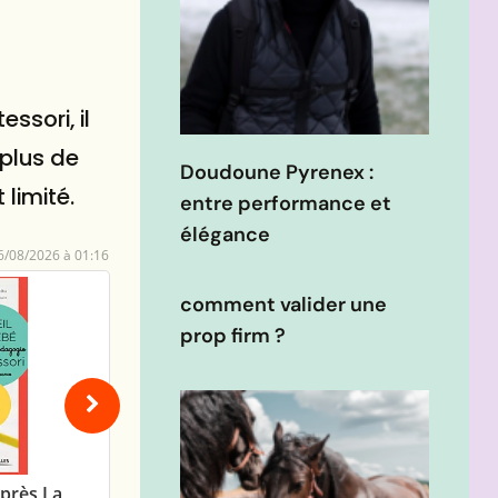
ssori, il
 plus de
Doudoune Pyrenex :
limité.
entre performance et
élégance
6/08/2026 à 01:16
comment valider une
prop firm ?
Le Petit Livre Des Pédagogies
Maria Egger Mon