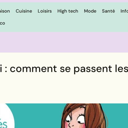
ison
Cuisine
Loisirs
High tech
Mode
Santé
Inf
ico
 : comment se passent le