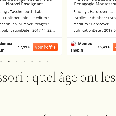
nant
Pédagogie Montessori : Dès La
Pédagogie
Naissance : Livre, Jeux De
Label :
Binding : Hardcover, Label :
ce Des
Cartes, Paravent Et Mobiles À
 medium :
Eyrolles, Publisher : Eyrolles,
Chevaux
Fabriquer
Pages :
medium : Hardcover,
017-11-22,
publicationDate : 2019-02-28, ISBN
n, ISBN :
: 2212565518
Momox-
16,49 €
shop.fr
ori : quel âge ont les