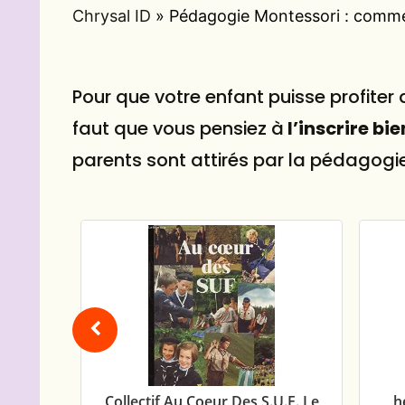
Chrysal ID
»
Pédagogie Montessori : commen
Pour que votre enfant puisse profiter
faut que vous pensiez à
l’inscrire bie
parents sont attirés par la pédagogie
llectif Au Coeur Des S.U.F. Le
helene bourgoin Le