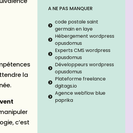
quivalence
A NE PAS MANQUER
code postale saint
germain en laye
Hébergement wordpress
opusdomus
Experts CMS wordpress
opusdomus
compétences
Développeurs wordpress
opusdomus
ttendre la
Plateforme freelance
inée.
dgitags.io
Agence webflow blue
paprika
uvent
 manipuler
ogie, c’est