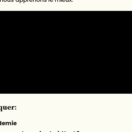
quer:
ademie