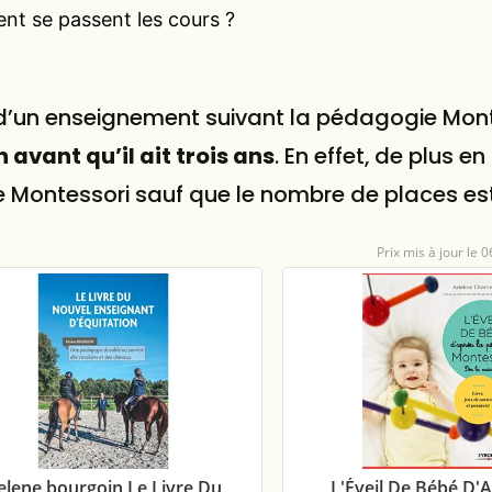
t se passent les cours ?
 d’un enseignement suivant la pédagogie Monte
n avant qu’il ait trois ans
. En effet, de plus en
 Montessori sauf que le nombre de places est 
0
 Livre Du
L'Éveil De Bébé D'Après La