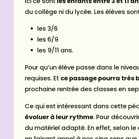
Ici ce sont
les enfants entre 3 et 11 a
du collège ni du lycée. Les élèves sont
les 3/6
les 6/9
les 9/11 ans.
Pour qu’un élève passe dans le niveau 
requises. Et
ce passage pourra très b
prochaine rentrée des classes en
sep
Ce qui est intéressant dans cette pé
évoluer à leur rythme
. Pour découvri
du matériel adapté. En effet, selon le
en faisant appel à nos cinq sens que