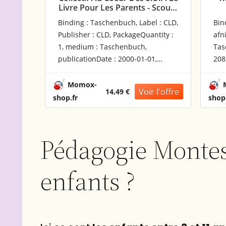
vre Pour Les Parents - Scouts
Nouvel Enseig
itaires De France - Numero
D'Équitation: Une 
ding : Taschenbuch, Label : CLD,
Binding : Taschenbuch, 
Special De Reflexion Et
Durable Au Servi
lisher : CLD, PackageQuantity :
afnil, Publisher : afnil,
Pedagogie.
Cavaliers Et Des 
 medium : Taschenbuch,
Taschenbuch, numberOf
licationDate : 2000-01-01,
208, publicationDate : 2
hors : Collectif, ISBN :
authors : helene bourgoi
54433785
295623420X
Momox-
Momox-
14,49 €
17,99 €
.fr
shop.fr
Pédagogie Montess
enfants ?