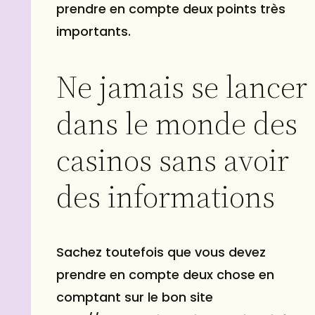
prendre en compte deux points très
importants.
Ne jamais se lancer
dans le monde des
casinos sans avoir
des informations
Sachez toutefois que vous devez
prendre en compte deux chose en
comptant sur le bon site