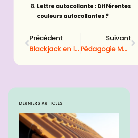
Lettre autocollante : Différentes
couleurs autocollantes ?
Précédent
Suivant
Blackjack en ligne : des avantages à jouer sur des casinos en ligne ?
Pédagogie Montessori : comment se passent les cours ?
DERNIERS ARTICLES