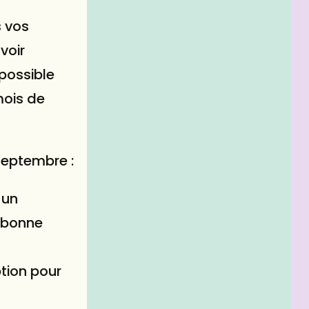
s vos
voir
 possible
mois de
 septembre :
 un
e bonne
tion pour