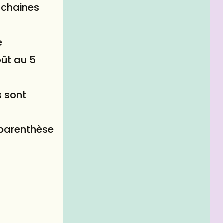
rochaines
e
oût au 5
s sont
 parenthèse