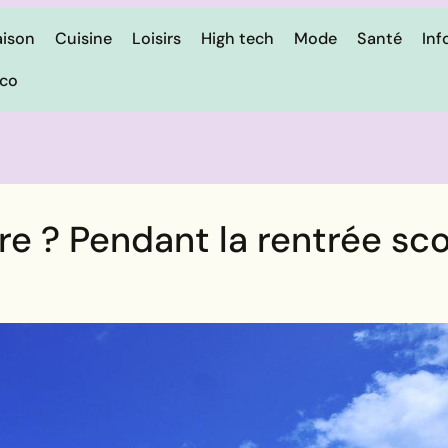
ison
Cuisine
Loisirs
High tech
Mode
Santé
Inf
ico
e ? Pendant la rentrée sco