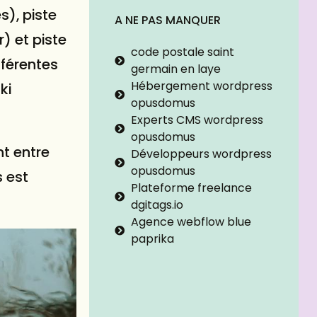
s), piste
A NE PAS MANQUER
) et piste
code postale saint
fférentes
germain en laye
Hébergement wordpress
ki
opusdomus
Experts CMS wordpress
opusdomus
nt entre
Développeurs wordpress
opusdomus
 est
Plateforme freelance
dgitags.io
Agence webflow blue
paprika