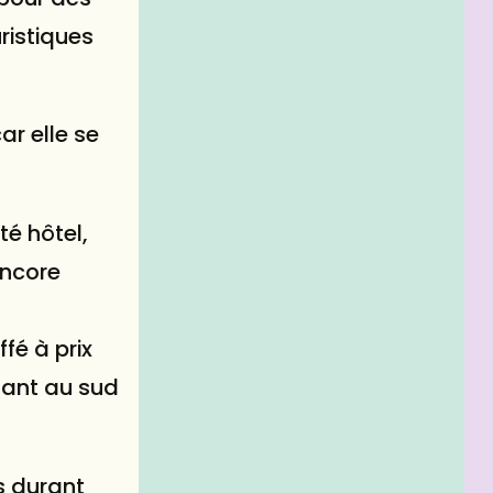
ristiques
ar elle se
é hôtel,
encore
fé à prix
tuant au sud
s durant