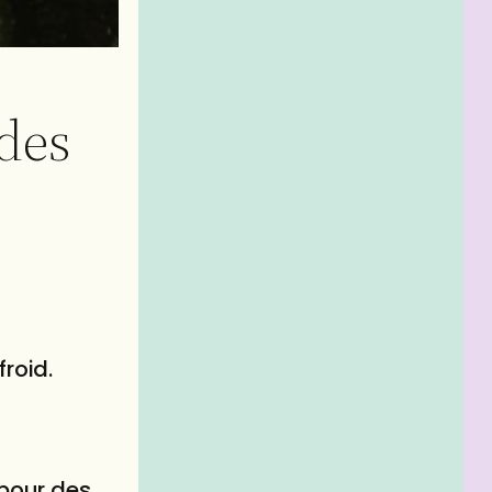
 des
froid.
 pour des