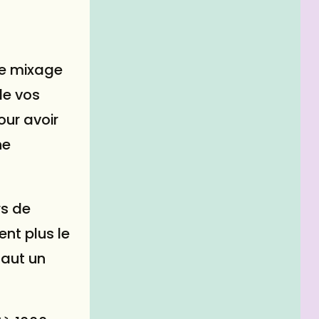
 de mixage
de vos
our avoir
ne
rs de
ent plus le
faut un