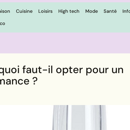
ison
Cuisine
Loisirs
High tech
Mode
Santé
Inf
ico
quoi faut-il opter pour un
rmance ?