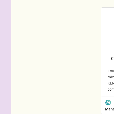
C
Cou
mix
KEN
com
KEN
FP5
FP4
Man
FP6