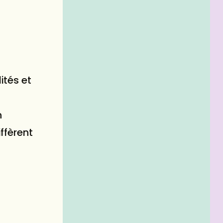
ités et
n
ffèrent