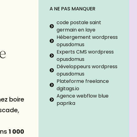
A NE PAS MANQUER
code postale saint
germain en laye
Hébergement wordpress
opusdomus
e
Experts CMS wordpress
opusdomus
Développeurs wordpress
opusdomus
Plateforme freelance
dgitags.io
Agence webflow blue
ez boire
paprika
uscade,
ins
1 000