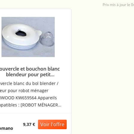
0
ouvercle et bouchon blanc
blendeur pour petit
electromenager Kenwood
vercle blanc du bol blender /
KW659564
eur pour robot ménager
WOOD KW659564 Appareils
patibles : [ROBOT MÉNAGER
WOOD: ] FP486, BL430, BL416,
80, FP696, FP586, FP480, FP693,
9,37 €
79, BL346, FP581, FP920, FP680,
omano
90, FP481, FP487 BB39398