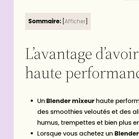
Sommaire:
[
Afficher
]
L’avantage d’avoi
haute performan
Un
Blender mixeur
haute perform
des smoothies veloutés et des al
humus, trempettes et bien plus e
Lorsque vous achetez un
Blende