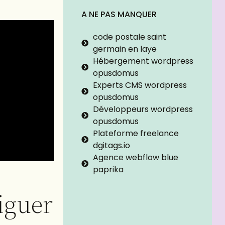
A NE PAS MANQUER
code postale saint
germain en laye
Hébergement wordpress
opusdomus
Experts CMS wordpress
opusdomus
Développeurs wordpress
opusdomus
Plateforme freelance
dgitags.io
Agence webflow blue
paprika
iguer