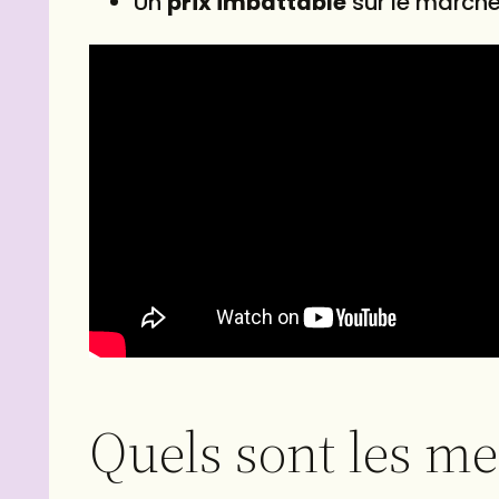
Un
prix imbattable
sur le marché
Quels sont les m