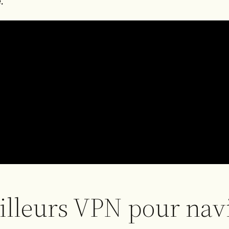
.
eilleurs VPN pour nav