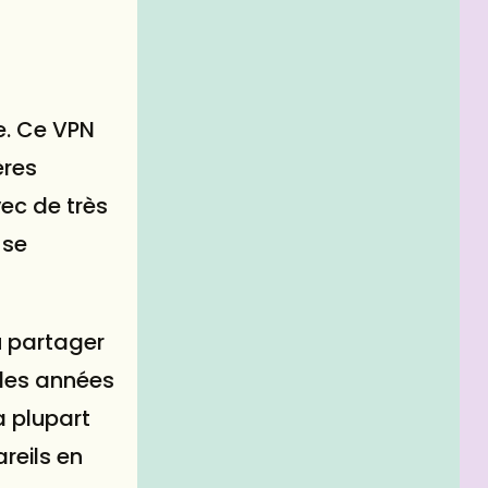
e. Ce VPN
ères
ec de très
 se
ou partager
 des années
a plupart
reils en