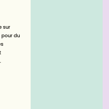
e sur
 pour du
es
t
.