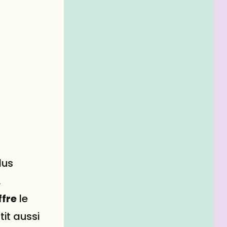
lus
,
ffre
le
tit aussi