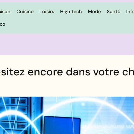
ison
Cuisine
Loisirs
High tech
Mode
Santé
Inf
ico
ésitez encore dans votre ch