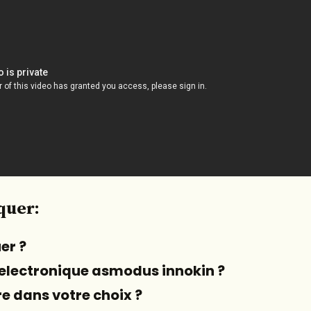
quer:
er ?
 electronique asmodus innokin ?
re dans votre choix ?