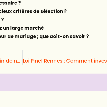
essaire ?
cieux critères de sélection ?
 ?
z un large marché
r de mariage ; que doit-on savoir ?
Conseils en jupe : vous avez besoin de notre jupe pour choisir la jupe parfaite pour vous ?