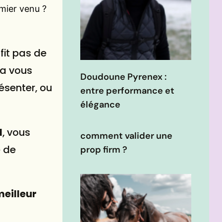
mier venu ?
ffit pas de
ra vous
Doudoune Pyrenex :
résenter, ou
entre performance et
élégance
N
, vous
comment valider une
e de
prop firm ?
meilleur