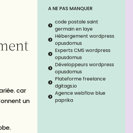
A NE PAS MANQUER
code postale saint
germain en laye
Hébergement wordpress
mment
opusdomus
Experts CMS wordpress
opusdomus
Développeurs wordpress
opusdomus
Plateforme freelance
dgitags.io
ariée. car
Agence webflow blue
paprika
 donnent un
obe.