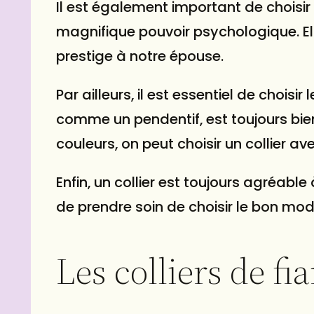
Il est également important de choisir 
Ergofluo assortie pour chi
laisse est dotée d´une po
magnifique pouvoir psychologique. El
rembourrée douce conçue
prestige à notre épouse.
assurer une prise ferme e
confort maximal pour vos 
Les laisses Ergofluo sont
Par ailleurs, il est essentiel de choisi
disponibles en trois tailles
comme un pendentif, est toujours bien
différentes qui s´adapter
couleurs, on peut choisir un collier av
parfaitement aux chiens d
tailles et en deux couleurs 
tendance. Dans la même 
Enfin, un collier est toujours agréable
vous trouverez également
de prendre soin de choisir le bon mod
colliers et des harnais, éq
´un système de micro-rég
et d´un rembourrage pour
Les colliers de fi
confort de votre animal. C
un ensemble complet dans
couleur préférée pour co
sécurité de pointe, confort