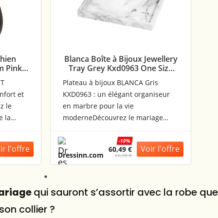
Chien
Blanca Boîte à Bijoux Jewellery
m Pink
Tray Grey Kxd0963 One Size
Homme,Femme
ST
Plateau à bijoux BLANCA Gris
nfort et
KXD0963 : un élégant organiseur
z le
en marbre pour la vie
e la
moderneDécouvrez le mariage
 le
parfait de la forme et de la
ST
fonction avec le plateau à bijoux
-10%
60,49 €
nçu pour
BLANCA en gris (KXD0963). Mettez
Dressinn.com
66,90 €
s
fin à la recherche quotidienne de
le bien-
boucles d´oreilles égarées ou de
ier
colliers emmêlés et apportez une
mariage
qui sauront s’assortir avec la robe qu
t de
touche de sophistication
on collier ?
n et la
intemporelle à votre espace. Ce