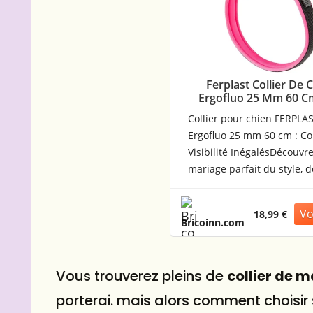
Ferplast Collier De 
Ergofluo 25 Mm 60 C
One Size
Collier pour chien FERPLA
Ergofluo 25 mm 60 cm : Co
Visibilité InégalésDécouvre
mariage parfait du style, d
sécurité et du confort avec
collier pour chien FERPLA
18,99 €
Ergofluo 25 mm 60 cm. Co
Bricoinn.com
les propriétaires de chien
exigeants qui privilégient 
être de leur animal, ce coll
Vous trouverez pleins de
collier de 
témoigne de l´engagemen
porterai. mais alors comment choisir s
Ferplast envers l´innovatio