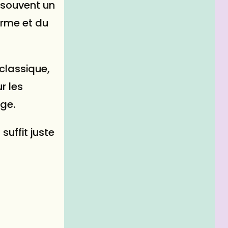
t souvent un
arme et du
 classique,
r les
uge.
suffit juste