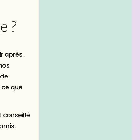
e ?
r après.
 nos
 de
i ce que
t conseillé
 amis.