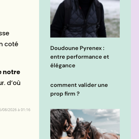
usse
n coté
Doudoune Pyrenex :
entre performance et
élégance
e notre
ur. d’où
comment valider une
prop firm ?
6/08/2026 à 01:16