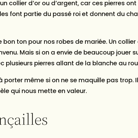
un collier d’or ou d’argent, car ces pierres on
ens. La
hommes, ce plateau sert de valet
ignée
distingué pour les montres, les
les font partie du passé roi et donnent du ch
 pour
boutons de manchette, les bagues
t un
et les pinces à cravate. Sa taille
mains.
généreuse et sa construction
robuste en font un accessoire
r le bon ton pour nos robes de mariée. Un collier
parfait sur une table de chevet ou
venu. Mais si on a envie de beaucoup jouer su
ont
une commode pour les essentiels
ec plusieurs pierres allant de la blanche au ro
e toutes
de tous les jours. Au-delà des
fluo très
bijoux, il fonctionne
gamme,
magnifiquement comme plateau
 à porter même si on ne se maquille pas trop. Il 
 des
élégant dans une entrée pour les
èle qui nous mette en valeur.
uipés d
clés et les portefeuilles ou sur un
ulation
bureau pour la papeterie haut de
 le
gamme, incarnant véritablement la
ançailles
hoisissez
nature polyvalente des organiseurs
 votre
modernes. Ce n´est pas seulement
mbiner
un plateau à bijoux , c´est une
 inégalé
pièce multifonctionnelle pour