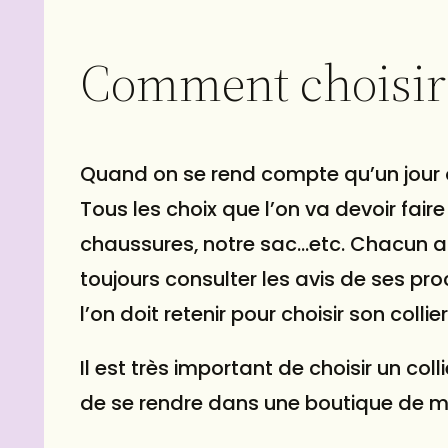
technologie exclusive Ferp
permet un réglage précis et
garantissant un ajustemen
Comment choisir 
et personnalisé au cou de 
chien. Le système de ferm
sécurisé et fiable garantit 
collier reste en place, vous
Quand on se rend compte qu’un jour on
la tranquillité d´esprit qu
compagnon est en sécurité
Tous les choix que l’on va devoir faire
moment. La largeur de 2
chaussures, notre sac…etc. Chacun a s
offre une sensation robust
substantielle, idéale pour 
toujours consulter les avis de ses pro
chiens de taille moyenne 
l’on doit retenir pour choisir son colli
grande.Le collier Ergofluo 
pièce maîtresse au sein d
gamme complète d´access
Il est très important de choisir un coll
pour animaux de compagn
de se rendre dans une boutique de ma
un look complet et coordo
associez-le à la laisse er