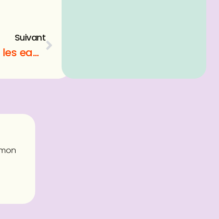
Suivant
Magnésium essentiel : découvrez les eaux minérales les plus riches en magnésium
e mon