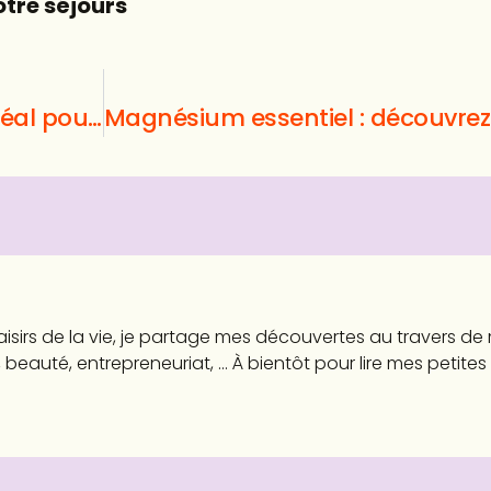
votre séjours
Comment choisir le meuble TV idéal pour votre salon ?
aisirs de la vie, je partage mes découvertes au travers d
 beauté, entrepreneuriat, ... À bientôt pour lire mes petites