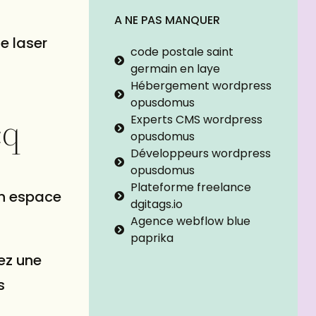
A NE PAS MANQUER
e laser
code postale saint
germain en laye
Hébergement wordpress
opusdomus
cq
Experts CMS wordpress
opusdomus
Développeurs wordpress
opusdomus
Plateforme freelance
un espace
dgitags.io
Agence webflow blue
paprika
ez une
s