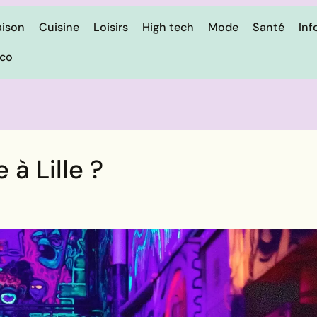
ison
Cuisine
Loisirs
High tech
Mode
Santé
Inf
ico
 à Lille ?