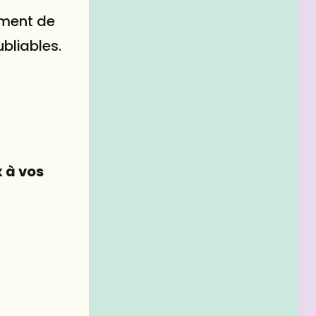
oment de
bliables.
x à vos