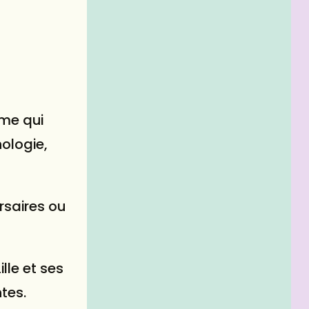
ame qui
ologie,
rsaires ou
lle et ses
ntes.